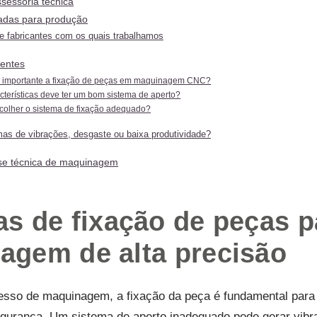
sessoria técnica
radas para produção
e fabricantes com os quais trabalhamos
uentes
 importante a fixação de peças em maquinagem CNC?
cterísticas deve ter um bom sistema de aperto?
olher o sistema de fixação adequado?
as de vibrações, desgaste ou baixa produtividade?
ise técnica de maquinagem
s de fixação de peças p
agem de alta precisão
sso de maquinagem, a fixação da peça é fundamental para g
segurança. Um sistema de aperto inadequado pode gerar vibr