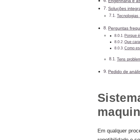
Engenharia e as
Soluções integ
Tecnologias 
Perguntas freq
Porque é
Que cara
Como esc
Tens problem
Pedido de anál
Sistema
maquin
Em qualquer proce
repetibilidade e 