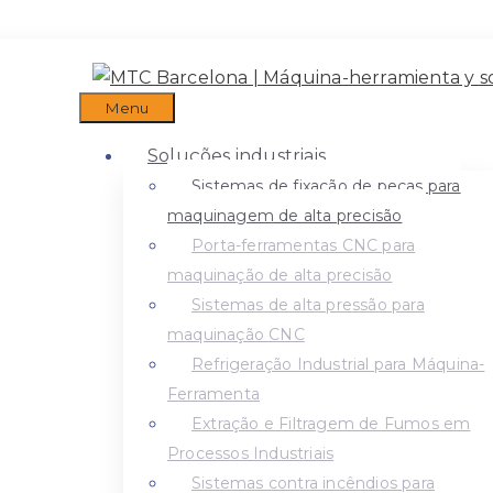
Menu
Soluções industriais
Sistemas de fixação de peças para
maquinagem de alta precisão
Porta-ferramentas CNC para
maquinação de alta precisão
Sistemas de alta pressão para
maquinação CNC
Refrigeração Industrial para Máquina-
Ferramenta
Extração e Filtragem de Fumos em
Processos Industriais
Sistemas contra incêndios para