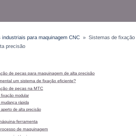
 industriais para maquinagem CNC
»
Sistemas de fixação
ta precisão
ação de peças para maquinagem de alta precisão
ental um sistema de fixação eficiente?
xação de peças na MTC
 fixação modular
 mudança rápida
aperto de alta precisão
máquina-ferramenta
processo de maquinagem