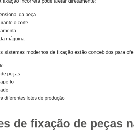
ixação incorreta pode afetar diretamente:
ensional da peça
urante o corte
rramenta
 da máquina
os sistemas modernos de fixação estão concebidos para ofe
de
 de peças
 aperto
dade
ra diferentes lotes de produção
es de fixação de peças 