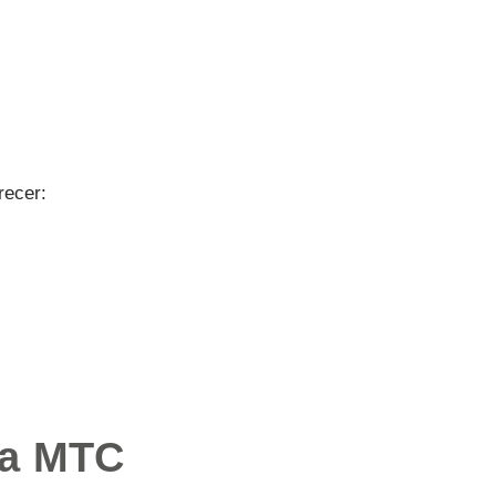
recer:
na MTC