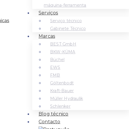
máquina-ferramenta
Serviços
Serviço técnico
Gabinete Técnico
Marcas
BEST GmbH
BKW-KÜMA
Büchel
EWS
FMB
Göltenbodt
Kraft-Bauer
Müller Hydraulik
Schlenker
Blog técnico
Contacto