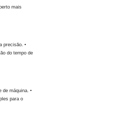
perto mais
 precisão. •
ção do tempo de
e de máquina. •
ples para o