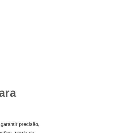
ara
arantir precisão,
ações, perda de