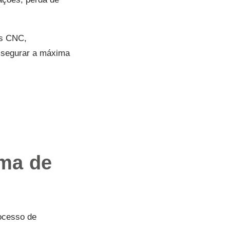
as CNC,
assegurar a máxima
ema de
ocesso de