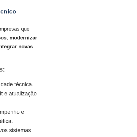
écnico
 empresas que
sos, modernizar
ntegrar novas
s:
idade técnica.
it e atualização
empenho e
ética.
vos sistemas