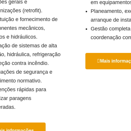
ões gerais e
em equipamentos
izações (retrofit).
Planeamento, ex
tuição e fornecimento de
arranque de inst
nentes mecânicos,
Gestão completa 
cos e hidráulicos.
coordenação com
ação de sistemas de alta
o, hidráulica, refrigeração
Mais informa
eção contra incêndio.
ações de segurança e
imento normativo.
enções rápidas para
izar paragens
eradas.
is informações