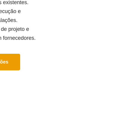
 existentes.
ecução e
alações.
de projeto e
 fornecedores.
ções