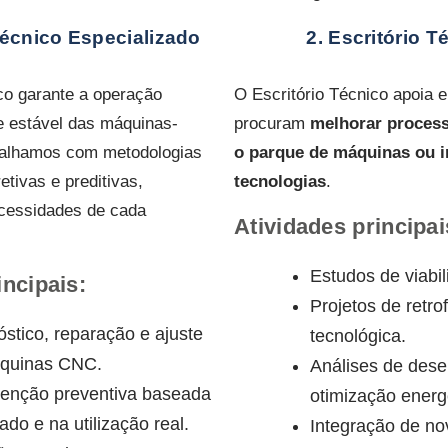
Técnico Especializado
2. Escritório T
co garante a operação
O Escritório Técnico apoia
e estável das máquinas-
procuram
melhorar proces
balhamos com metodologias
o parque de máquinas ou i
etivas e preditivas,
tecnologias
.
cessidades de cada
Atividades principai
Estudos de viabil
incipais:
Projetos de retrof
stico, reparação e ajuste
tecnológica.
quinas CNC.
Análises de des
enção preventiva baseada
otimização energ
ado e na utilização real.
Integração de no