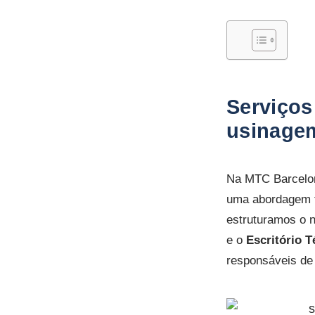
Serviços
usinage
Na MTC Barcelon
uma abordagem t
estruturamos o n
e o
Escritório T
responsáveis de