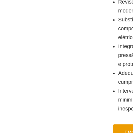
Revis
modern
Substi
compo
elétri
Integr
pressã
e prot
Adequ
cumpr
Interv
minim
inesp
Ma