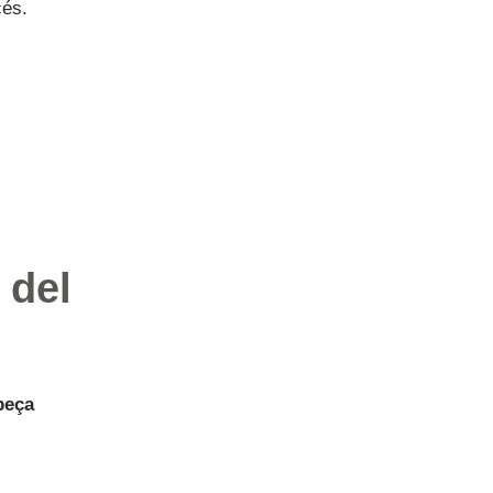
cés.
 del
peça