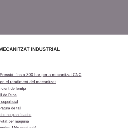
MECANITZAT INDUSTRIAL
 Pressió: fins a 300 bar per a mecanitzat CNC
 en el rendiment del mecanitzat
cient de ferritja
l de l'eina
 superficial
atura de tall
es no planificades
vitat per màquina
ències. Més producció.