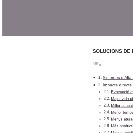
SOLUCIONS DE 
Sistemes d'Alta
Impacte directe
Evacuació efi
Major vida úti
Millor acabat
Menor temper
Menys aturad
Més producti
Menys incid