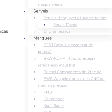
màquina-eina
Serveis
Serveis d’enginyeria i suport tècnic
Servei Tècnic
Oficina Tècnica
Marques
BEST GmbH Mecanitzat de
precisió
BKW-KÜMA: filtració, neteja i
refrigeració industrial
Büchel Components de Precisió
EWS Weigele porta-eines CNC de
màxima precisió
FMB
Göltenbodt
Kraft-Bauer