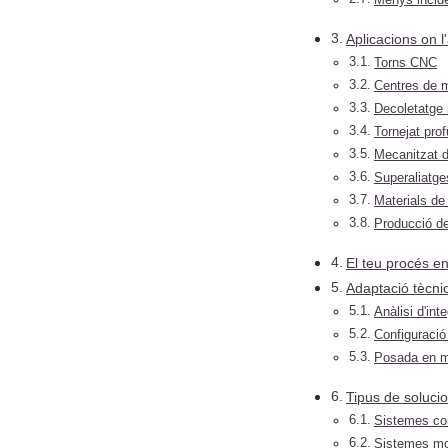
Aplicacions on l
Torns CNC
Centres de 
Decoletatge 
Tornejat pro
Mecanitzat d
Superaliatge
Materials de 
Producció d
El teu procés e
Adaptació tècni
Anàlisi d'int
Configuració
Posada en 
Tipus de solucio
Sistemes com
Sistemes mo