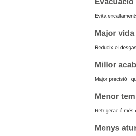
Evacuació e
Evita encallaments
Major vida 
Redueix el desgast
Millor acab
Major precisió i q
Menor temp
Refrigeració més e
Menys atur