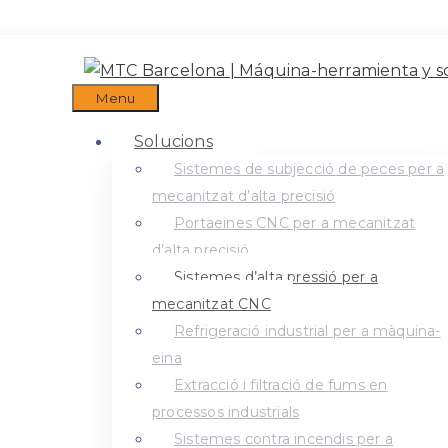
Menu
Solucions
Sistemes de subjecció de peces per a
mecanitzat d’alta precisió
Portaeines CNC per a mecanitzat
d’alta precisió
Sistemes d’alta pressió per a
mecanitzat CNC
Refrigeració industrial per a màquina-
eina
Extracció i filtració de fums en
processos industrials
Sistemes contra incendis per a