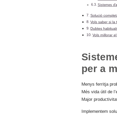
Sistemes d'al
Solució comple
Vols saber si l
Dubtes habitual
Vols millorar 
Sisteme
per a 
Menys ferritja pro
Més vida útil de l’
Major productivita
Implementem soluc