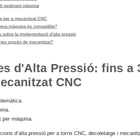
t rendiment industrial
ta per a mecanitzat CNC
a teva màquina és compatible?
s sobre la implementació d'alta pressió
el teu procés de mecanitzat?
s d'Alta Pressió: fins a 
mecanitzat CNC
blemàtica.
eina.
t per màquina.
ions d’alta pressió per a torns CNC, decoletatge i mecanitz