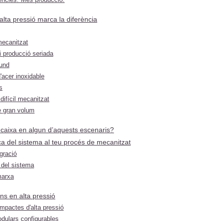
'alta pressió marca la diferència
mecanitzat
i producció seriada
fund
'acer inoxidable
s
difícil mecanitzat
e gran volum
ncaixa en algun d’aquests escenaris?
ca del sistema al teu procés de mecanitzat
egració
 del sistema
marxa
ns en alta pressió
pactes d'alta pressió
dulars configurables