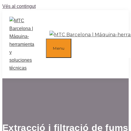
Vés al contingut
Menu
Extracció i filtració de fums