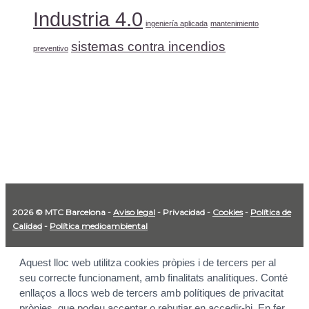
Industria 4.0
ingeniería aplicada
mantenimiento
sistemas contra incendios
preventivo
2026 © MTC Barcelona -
Aviso legal
-
Privacidad
-
Cookies
-
Política de
Calidad
-
Política medioambiental
Aquest lloc web utilitza cookies pròpies i de tercers per al
seu correcte funcionament, amb finalitats analítiques. Conté
enllaços a llocs web de tercers amb polítiques de privacitat
pròpies, que podeu acceptar o rebutjar en accedir-hi. En fer